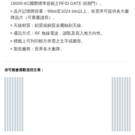
18000-6C國際標準規範之RFID GATE 偵測門）。
晶片記憶體容量：96bit至1024 bits以上，依需求可提供各大廠
牌晶片（可重覆讀寫）。
天線材質：鋁質或銅質金屬蝕刻天線。
通訊方式：RF 無線電波，讀取及寫入無方向性。
標籤上可列印館方所需之文字或圖形。
製造廠商：世界各大廠牌。
你可能會喜歡這些文章：