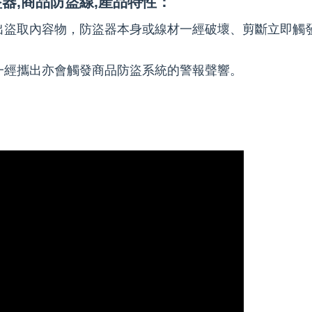
器,商品防盜線,產品特性：
出盜取內容物，防盜器本身或線材一經破壞、剪斷立即觸
一經攜出亦會觸發商品防盜系統的警報聲響。