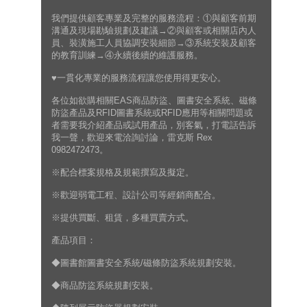
我們提供顧客專業及完整的服務流程：①與顧客前期
溝通及現場勘驗規劃及建議→②與顧客或相關店內人
員、裝潢施工人員協調安裝細節→③系統安裝及顧客
的教育訓練→④永續後續的維護服務。
♥一貫化專業的服務流程讓您使用得更安心。
各位如欲購相關EAS商品防盜、圖書安全系統、磁條
防盜產品及RFID圖書系統或RFID應用等相關問題或
者需要我介紹產品或試用產品，別客氣，打電話告訴
我一聲，歡迎來電洽詢討論，雷克斯 Rex
0982472473。
※配合標案規格及規範撰寫及擬定。
※歡迎弱電工程、設計公司等經銷商配合。
※提供買斷、租賃，多種買賣方式。
產品項目：
◆圖書館圖書安全系統/磁條防盜系統規劃安裝。
◆商品防盜系統規劃安裝。