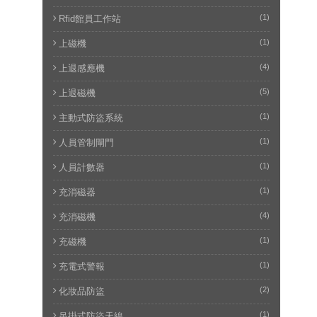
(1)
Rfid館員工作站
(1)
上磁機
(4)
上退感應機
(5)
上退磁機
(1)
主動式防盜系統
(1)
人員管制閘門
(1)
人員計數器
(1)
充消磁器
(4)
充消磁機
(1)
充磁機
(1)
充電式警報
(2)
化妝品防盜
(1)
吊掛式防盜天線