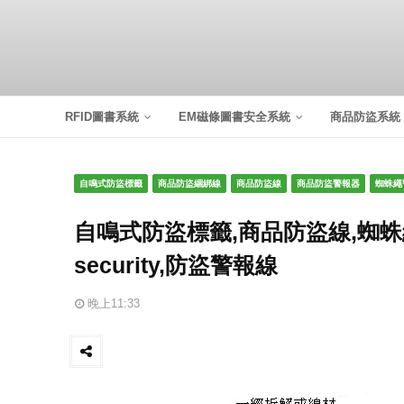
RFID圖書系統
EM磁條圖書安全系統
商品防盜系統
自鳴式防盜標籤
商品防盜綑綁線
商品防盜線
商品防盜警報器
蜘蛛繩
自鳴式防盜標籤,商品防盜線,蜘蛛繩警
security,防盜警報線
晚上11:33
INE 傳送
Pin it