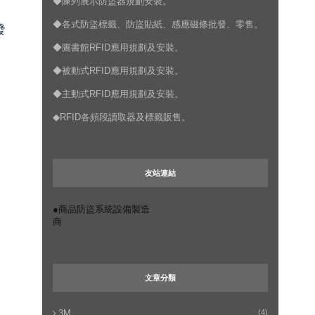
◆陳列展示防盜器規劃安裝。
◆各式防盜標籤、防盜貼紙、感應磁條批發、零售。
發
◆圖書館RFID應用規劃及安裝。
◆被動式RFID應用規劃及安裝。
◆主動式RFID應用規劃及安裝。
◆RFID各頻段讀取器及標籤販售。
友站連結
●商品防盜系統設備製造
商
文章分類
3M
(4)