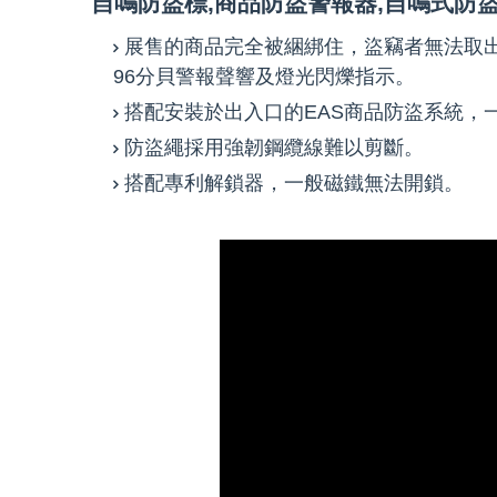
自鳴防盜標,商品防盜警報器,自鳴式防盜
展售的商品完全被綑綁住，盜竊者無法取
96分貝警報聲響及燈光閃爍指示。
搭配安裝於出入口的EAS商品防盜系統，
防盜繩採用強韌鋼纜線難以剪斷。
搭配專利解鎖器，一般磁鐵無法開鎖。