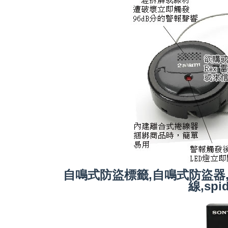
自鳴式防盜標籤,自鳴式防盜器
線,spid